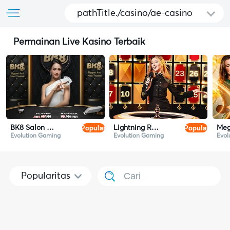
pathTitle./casino/ae-casino
Permainan Live Kasino Terbaik
Popular
Popular
BK8 Salon Prive Baccarat
Lightning Roulette
Meg
Evolution Gaming
Evolution Gaming
Evol
Popularitas